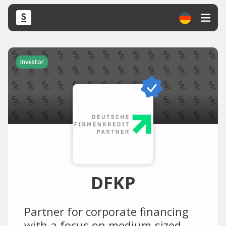
Investor
DFKP
Partner for corporate financing
with a focus on medium-sized