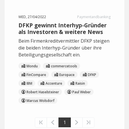
WED, 27/04/2022
Paymentandbanking
DFKP gewinnt Interhyp-Gründer
als Investoren & weitere News
Beim Firmenkreditvermittler DFKP steigen
die beiden Interhyp-Gründer über ihre
Beteiligungsgesellschaft ein.
Mondu
commercetools
FinCompare
Europace
DFKP
IBM
Accenture
Raisin
Robert Haselsteiner
Paul Weber
Marcus Wolsdorf
1