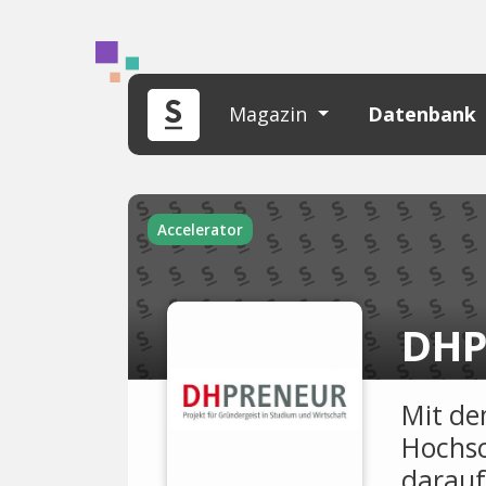
Magazin
Datenbank
Accelerator
DHP
Mit de
Hochs
darauf