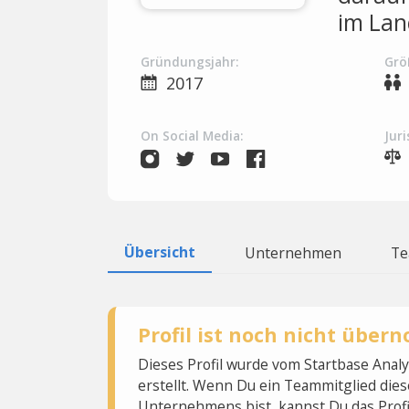
im Lan
Gründungsjahr:
Grö
2017
On Social Media:
Juri
Übersicht
Unternehmen
T
Profil ist noch nicht übe
Dieses Profil wurde vom Startbase Ana
erstellt. Wenn Du ein Teammitglied dies
Unternehmens bist, kannst Du das Profi