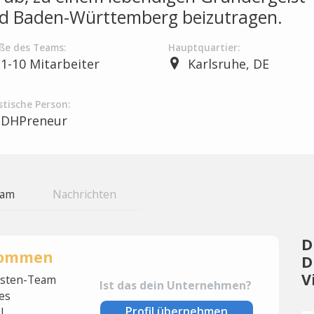
d Baden-Württemberg beizutragen.
ße des Teams:
Hauptquartier:
1-10 Mitarbeiter
Karlsruhe, DE
stische Person:
DHPreneur
eam
Nachrichten
D
rnommen
D
V
lysten-Team
Ist das dein Unternehmen?
es
Profil übernehmen
l