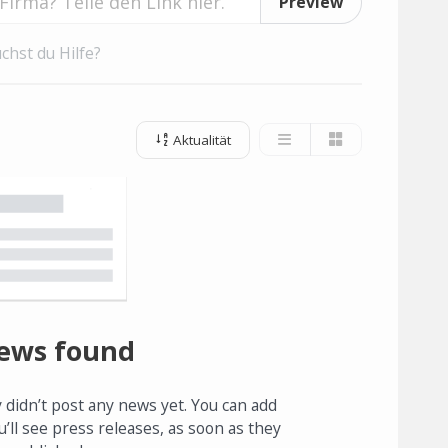
Preview
chst du Hilfe?
Aktualität
ews found
 didn’t post any news yet. You can add
u’ll see press releases, as soon as they