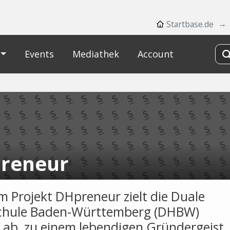
Startbase.de
Events
Mediathek
Account
reneur
m Projekt DHpreneur zielt die Duale
chule Baden-Württemberg (DHBW)
 ab, zu einem lebendigen Gründergeist