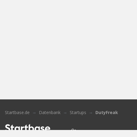
Startbase.de
Datenbank
Startups
DutyFreak
Über uns