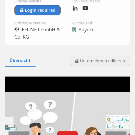
Official Website:
On Social Media:
Login required
Juristische Person:
Bundesland:
EFI-NET GmbH &
Bayern
Co. KG
Übersicht
Unternehmen editieren