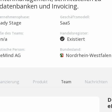
datenbanken und Invoicing.
ernehmensphase:
Geschäftsmodell:
eady Stage
SaaS
ße des Teams:
Handelsregister:
n/a
Existiert
stische Person:
Bundesland:
eMind AG
Nordrhein-Westfalen
nanzierung
Produkt
Team
Nachrichten
D
e