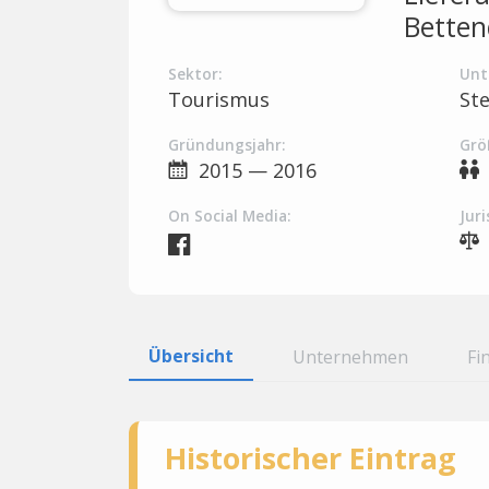
Betten
Sektor:
Unt
Tourismus
St
Gründungsjahr:
Grö
2015 — 2016
On Social Media:
Juri
Übersicht
Unternehmen
Fi
Historischer Eintrag