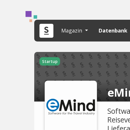
Magazin
Datenbank
Startup
eMi
Softwa
Reisev
Liefer