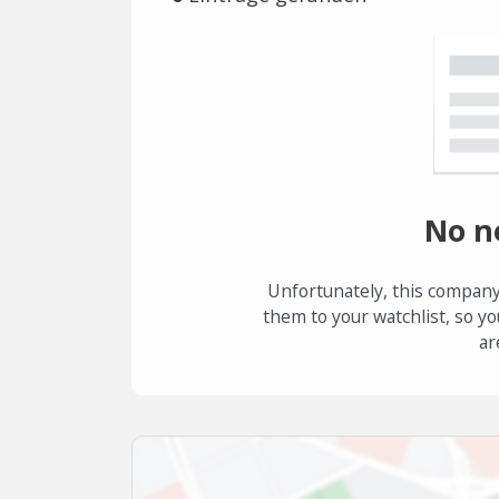
No n
Unfortunately, this company
them to your watchlist, so yo
ar