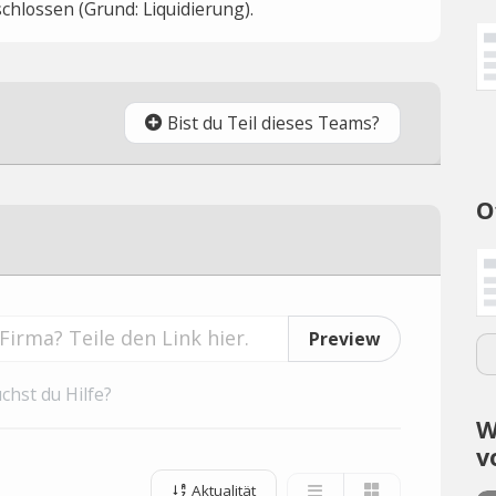
hlossen (Grund: Liquidierung).
Bist du Teil dieses Teams?
O
Preview
chst du Hilfe?
W
v
Aktualität