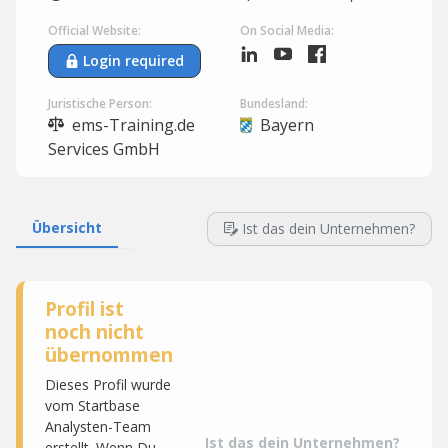
Official Website:
On Social Media:
Login required
Juristische Person:
Bundesland:
ems-Training.de
Bayern
Services GmbH
Übersicht
Ist das dein Unternehmen?
Profil ist
noch nicht
übernommen
Dieses Profil wurde
vom Startbase
Analysten-Team
Ist das dein Unternehmen?
erstellt. Wenn Du