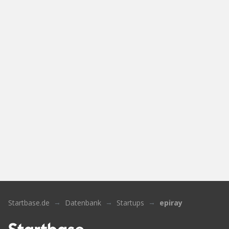
Startbase.de
Datenbank
Startups
epiray