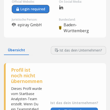
Official Website:
On Social Media:
Login required
Juristische Person:
Bundesland:
epiray GmbH
Baden-
Württemberg
Übersicht
Ist das dein Unternehmen?
Profil ist
noch nicht
übernommen
Dieses Profil wurde
vom Startbase
Analysten-Team
Ist das dein Unternehmen?
erstellt. Wenn Du
ein Teammitglied