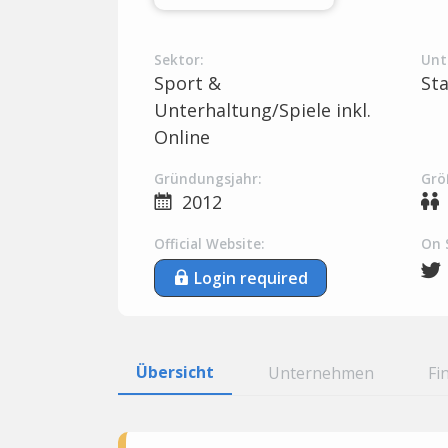
Sektor:
Unt
Sport &
St
Unterhaltung/Spiele inkl.
Online
Gründungsjahr:
Grö
2012
Official Website:
On 
Login required
Übersicht
Unternehmen
Fi