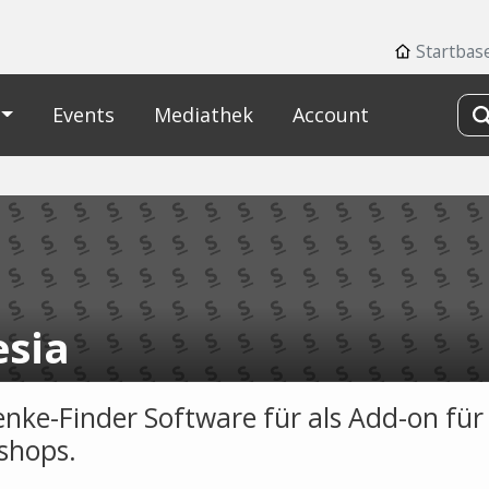
Startbas
Events
Mediathek
Account
esia
nke-Finder Software für als Add-on für
shops.