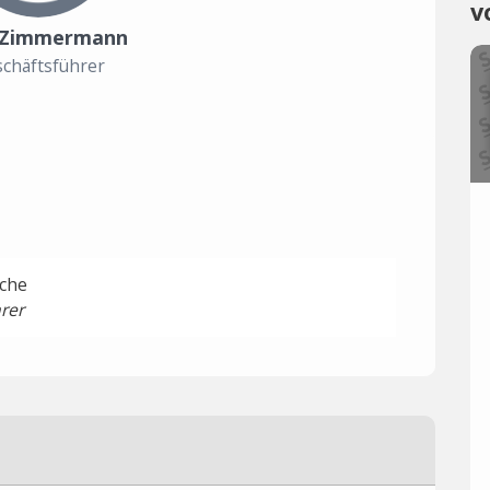
v
 Zimmermann
chäftsführer
sche
rer