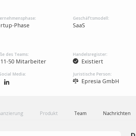
ernehmensphase:
Geschäftsmodell:
artup-Phase
SaaS
ße des Teams:
Handelsregister:
11-50 Mitarbeiter
Existiert
Social Media:
Juristische Person:
Epresia GmbH
nanzierung
Produkt
Team
Nachrichten
D