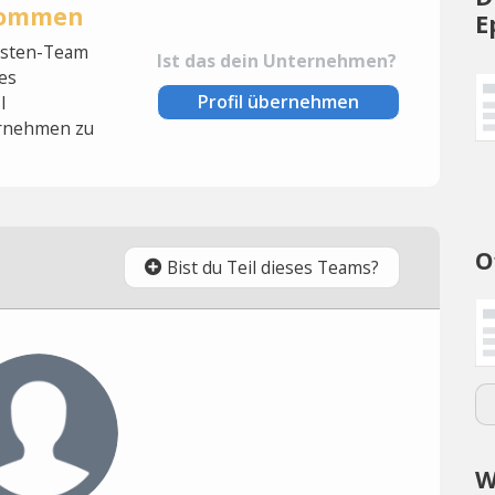
rnommen
E
lysten-Team
Ist das dein Unternehmen?
es
Profil übernehmen
l
rnehmen zu
O
Bist du Teil dieses Teams?
W