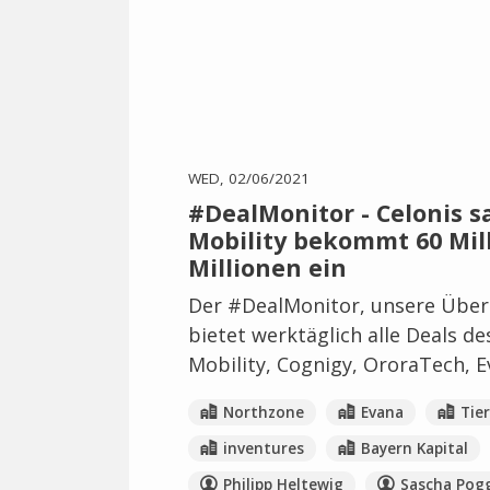
WED, 02/06/2021
#DealMonitor - Celonis sa
Mobility bekommt 60 Mil
Millionen ein
Der #DealMonitor, unsere Übers
bietet werktäglich alle Deals d
Mobility, Cognigy, OroraTech, 
Northzone
Evana
Tier
inventures
Bayern Kapital
Philipp Heltewig
Sascha Po