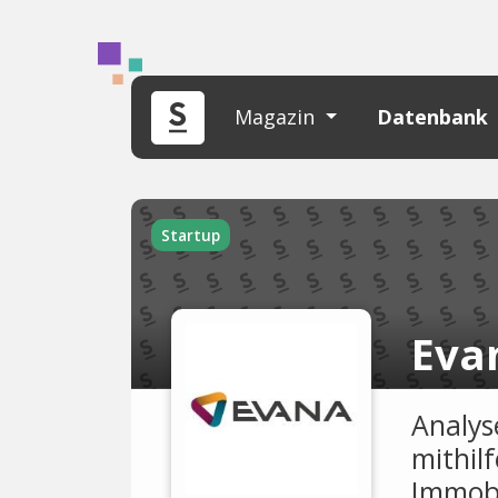
Magazin
Datenbank
Startup
Eva
Analy
mithil
Immobi