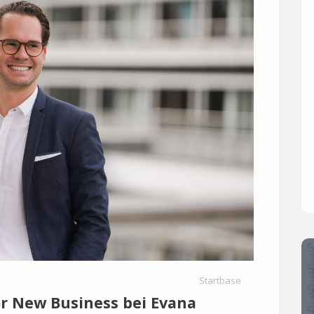
Startbase
or New Business bei Evana