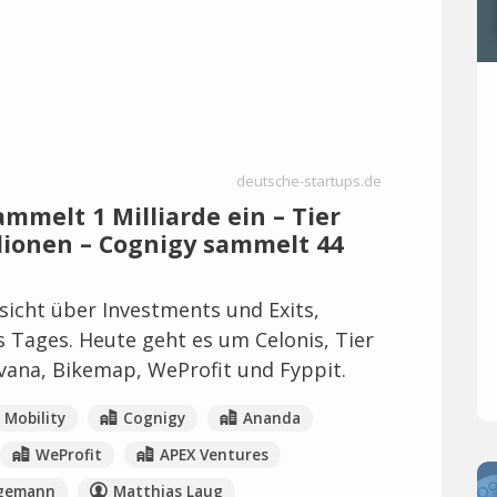
deutsche-startups.de
mmelt 1 Milliarde ein – Tier
lionen – Cognigy sammelt 44
icht über Investments und Exits,
es Tages. Heute geht es um Celonis, Tier
Evana, Bikemap, WeProfit und Fyppit.
 Mobility
Cognigy
Ananda
WeProfit
APEX Ventures
ggemann
Matthias Laug