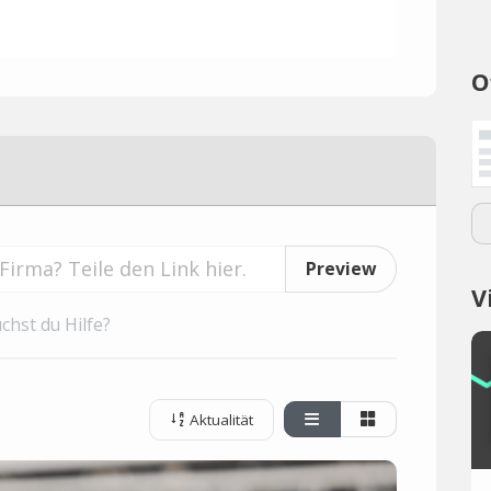
O
Preview
V
chst du Hilfe?
Aktualität