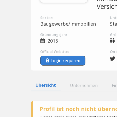
Versic
Sektor:
Unt
Baugewerbe/Immobilien
St
Gründungsjahr:
Grö
2015
Official Website:
On 
Login required
Übersicht
Unternehmen
Fi
Profil ist noch nicht übe