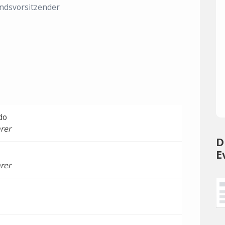
ndsvorsitzender
do
rer
D
E
rer