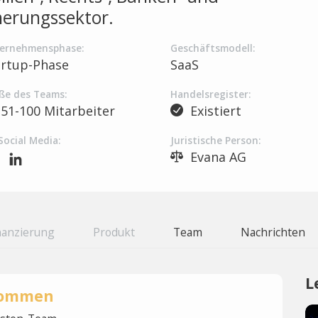
herungssektor.
ernehmensphase:
Geschäftsmodell:
artup-Phase
SaaS
ße des Teams:
Handelsregister:
51-100 Mitarbeiter
Existiert
Social Media:
Juristische Person:
Evana AG
nanzierung
Produkt
Team
Nachrichten
L
rnommen