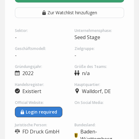
Zur Watchlist hinzufügen
Sektor:
Unternehmensphase:
-
Seed Stage
Geschäftsmodell:
Zielgruppe:
-
-
Gründungsjahr:
Größe des Teams:
2022
n/a
Handelsregister:
Hauptquartier:
Existiert
Walldorf, DE
Official Website:
On Social Media:
Login required
Juristische Person:
Bundesland:
FD Druck GmbH
Baden-