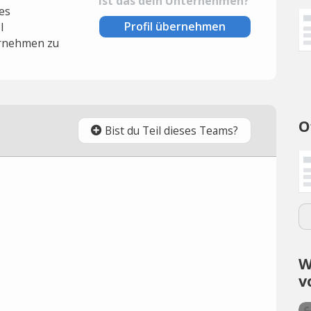
Ist das dein Unternehmen?
es
Profil übernehmen
l
rnehmen zu
O
Bist du Teil dieses Teams?
W
v