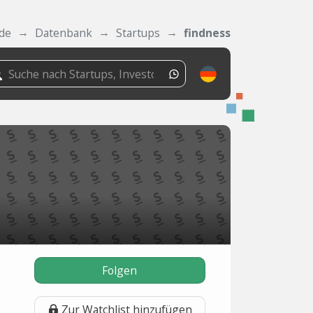
.de
Datenbank
Startups
findness
Folgen
Zur Watchlist hinzufügen