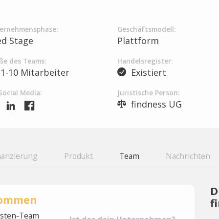
ernehmensphase:
Geschäftsmodell:
ed Stage
Plattform
ße des Teams:
Handelsregister:
1-10 Mitarbeiter
Existiert
Social Media:
Juristische Person:
findness UG
nanzierung
Produkt
Team
Nachrichten
D
rnommen
f
lysten-Team