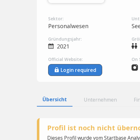
Sektor:
Unt
Personalwesen
Se
Gründungsjahr:
Grö
2021
Official Website:
On 
Login required
Übersicht
Unternehmen
Fi
Profil ist noch nicht übe
Dieses Profil wurde vom Startbase Ana