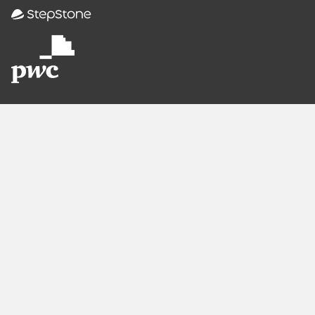
Empfohlene
Seiten
Berlin
Munich
Frankfurt
Stuttgart
Hamburg
Köln
Nürnberg
Karlsruhe
Freiburg
The Female Company
Creditshelf
HTGF
Vialytics