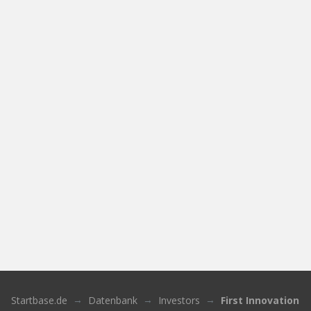
Startbase.de
Datenbank
Investors
First Innovation I