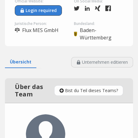
Official Website:
On Social Media:
Login required
Juristische Person:
Bundesland:
Flux MES GmbH
Baden-
Württemberg
Übersicht
Unternehmen editieren
Über das
Bist du Teil dieses Teams?
Team