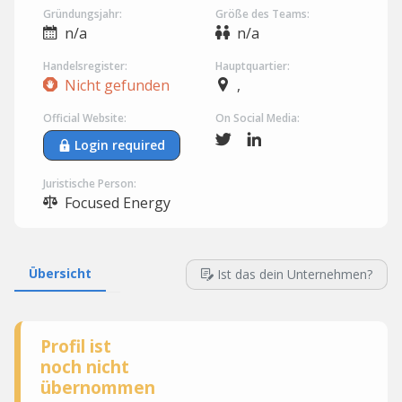
Gründungsjahr:
Größe des Teams:
n/a
n/a
Handelsregister:
Hauptquartier:
Nicht gefunden
,
Official Website:
On Social Media:
Login required
Juristische Person:
Focused Energy
Übersicht
Ist das dein Unternehmen?
Profil ist
noch nicht
übernommen