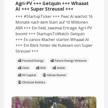
Agri-PV +++ Getquin +++ Whaaat
AI +++ Super Streusel +++
+++ #StartupTicker +++ Peec AI wächst 16
Monate nach dem Start auf 10 Millionen
ARR +++ Ein Feld, zweimal Erträge: Agri-PV
boomt +++ StartupsToWatch: Getquin
+++ Ex-zanox-Macher starten Whaaat AI
+++ Ein Blick hinter die Kulissen von Super
Streusel +++
Focused Energy
Future Energy Ventures
Clark
N26
Antler
HV Capital
Adrian Renner
Christian Rokitta