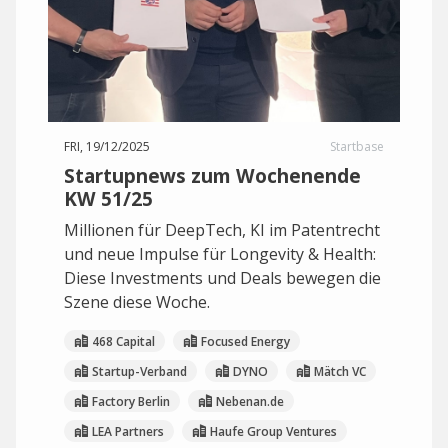
FRI, 19/12/2025
Startbase
Startupnews zum Wochenende
KW 51/25
Millionen für DeepTech, KI im Patentrecht
und neue Impulse für Longevity & Health:
Diese Investments und Deals bewegen die
Szene diese Woche.
468 Capital
Focused Energy
Startup-Verband
DYNO
Mätch VC
Factory Berlin
Nebenan.de
LEA Partners
Haufe Group Ventures