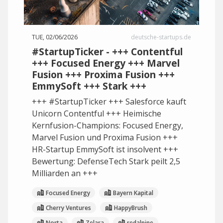
TUE, 02/06/2026
deutsche-startups.de
#StartupTicker - +++ Contentful
+++ Focused Energy +++ Marvel
Fusion +++ Proxima Fusion +++
EmmySoft +++ Stark +++
+++ #StartupTicker +++ Salesforce kauft
Unicorn Contentful +++ Heimische
Kernfusion-Champions: Focused Energy,
Marvel Fusion und Proxima Fusion +++
HR-Startup EmmySoft ist insolvent +++
Bewertung: DefenseTech Stark peilt 2,5
Milliarden an +++
Focused Energy
Bayern Kapital
Cherry Ventures
HappyBrush
Norta
Zelara
redalpine