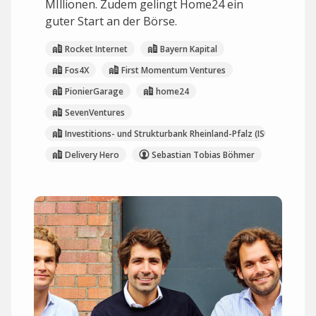
MIllionen. Zudem gelingt Home24 ein
guter Start an der Börse.
Rocket Internet
Bayern Kapital
Fos4X
First Momentum Ventures
PionierGarage
home24
SevenVentures
Investitions- und Strukturbank Rheinland-Pfalz (ISB)
Delivery Hero
Sebastian Tobias Böhmer