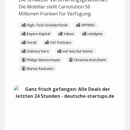
Die Mobiliar stellt Carvolution 50
Millionen Franken für Verfügung.
High-Tech Gründerfonds
APPINIO
Bayern Kapital
Yabeo
redalpine
Fos4X
UVC Partners
Delivery Hero
not less but better
Philipp Westermeyer
Christina Roitzheim
Marius Rackwitz