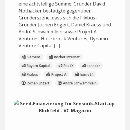
eine achtstellige Summe. Gründer David
Nothacker bestätigte gegenüber
Gründerszene, dass sich die Flixbus-
Gründer Jochen Engert, Daniel Krauss und
André Schwämmlein sowie Project A
Ventures, Holtzbrinck Ventures, Dynamo
Venture Capital […]
Siemens
Rocket Internet
Bayern Kapital
Fos4X
sennder
Flixbus
Project A
home24
Jochen Engert
André Schwämmlein