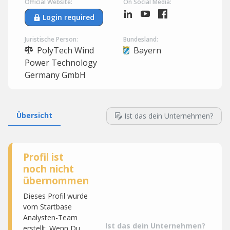
Official Website:
On Social Media:
Login required
Juristische Person:
Bundesland:
PolyTech Wind
Bayern
Power Technology
Germany GmbH
Übersicht
Ist das dein Unternehmen?
Profil ist
noch nicht
übernommen
Dieses Profil wurde
vom Startbase
Analysten-Team
Ist das dein Unternehmen?
erstellt. Wenn Du