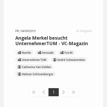
FRI, 04/09/2015
VC Magazin
Angela Merkel besucht
UnternehmerTUM - VC-Magazin
NavVis
innosabi
Fos4X
UnternehmerTUM
André Schwämmlein
Catharina Van Delden
Helmut Schönenberger
1