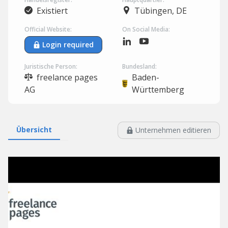
Existiert
Tübingen, DE
Official Website:
On Social Media:
Login required
Juristische Person:
Bundesland:
freelance pages
Baden-
AG
Württemberg
Übersicht
Unternehmen editieren