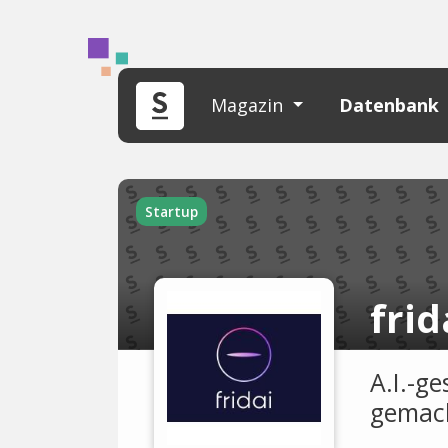
Magazin
Datenbank
Startup
frid
A.I.-ge
gemac