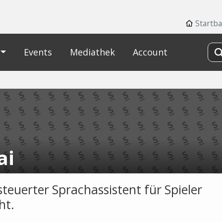
Startba
Events
Mediathek
Account
ai
steuerter Sprachassistent für Spieler
ht.