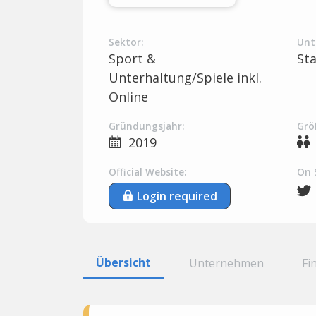
Sektor:
Unt
Sport &
St
Unterhaltung/Spiele inkl.
Online
Gründungsjahr:
Grö
2019
Official Website:
On 
Login required
Übersicht
Unternehmen
Fi