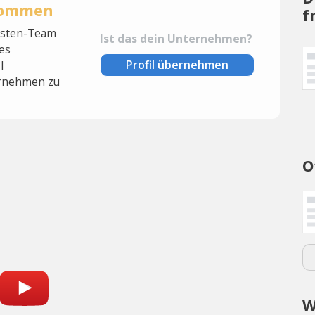
rnommen
f
lysten-Team
Ist das dein Unternehmen?
es
Profil übernehmen
l
rnehmen zu
O
W