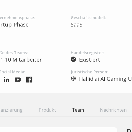
ernehmensphase:
Geschäftsmodell:
artup-Phase
SaaS
ße des Teams:
Handelsregister:
1-10 Mitarbeiter
Existiert
Social Media:
Juristische Person:
Hallid.ai AI Gaming 
nanzierung
Produkt
Team
Nachrichten
D