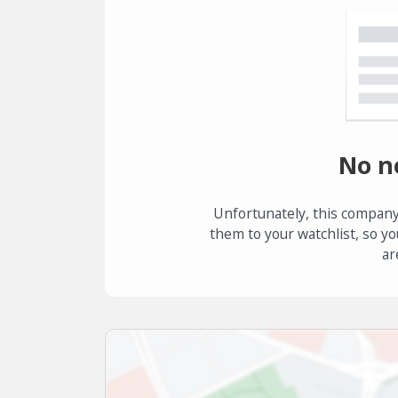
No n
Unfortunately, this company
them to your watchlist, so yo
ar