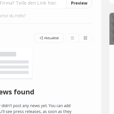
Preview
chst du Hilfe?
Aktualität
ews found
 didn’t post any news yet. You can add
u’ll see press releases, as soon as they