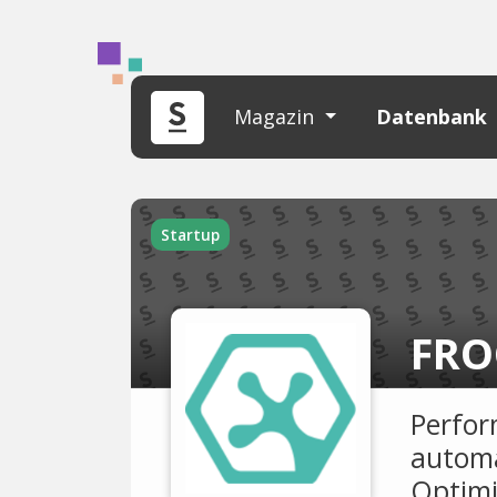
Magazin
Datenbank
Startup
FRO
Perfor
automa
Optimi