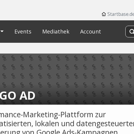
Startbase.d
Events
Mediathek
Account
GO AD
mance-Marketing-Plattform zur
tisierten, lokalen und datengesteuerte
erung von Google Ads-Kampagnen.