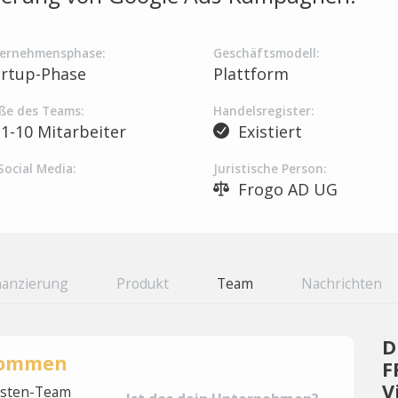
ernehmensphase:
Geschäftsmodell:
artup-Phase
Plattform
ße des Teams:
Handelsregister:
1-10 Mitarbeiter
Existiert
Social Media:
Juristische Person:
Frogo AD UG
nanzierung
Produkt
Team
Nachrichten
D
rnommen
F
V
lysten-Team