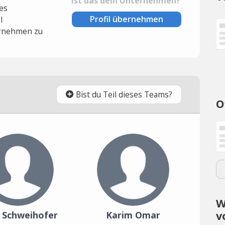
Ist das dein Unternehmen?
es
Profil übernehmen
l
rnehmen zu
Bist du Teil dieses Teams?
O
W
v
h Schweihofer
Karim Omar