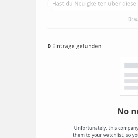
Brau
0
Einträge gefunden
No n
Unfortunately, this company
them to your watchlist, so yo