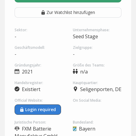
Zur Watchlist hinzufügen
Sektor:
Unternehmensphase:
-
Seed Stage
Geschäftsmodell:
Zielgruppe:
-
-
Gründungsjahr:
Größe des Teams:
2021
n/a
Handelsregister:
Hauptquartier:
Existiert
Seligenporten, DE
Official Website:
On Social Media:
Login required
Juristische Person:
Bundesland:
FXM Batterie
Bayern