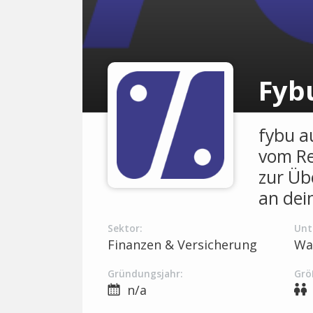
Fyb
fybu a
vom Re
zur Üb
an dei
Sektor:
Unt
Finanzen & Versicherung
Wa
Gründungsjahr:
Grö
n/a