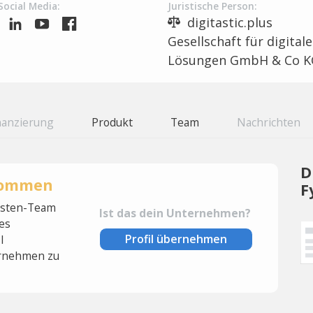
Social Media:
Juristische Person:
digitastic.plus
Gesellschaft für digitale
Lösungen GmbH & Co K
nanzierung
Produkt
Team
Nachrichten
D
rnommen
F
lysten-Team
Ist das dein Unternehmen?
es
Profil übernehmen
l
rnehmen zu