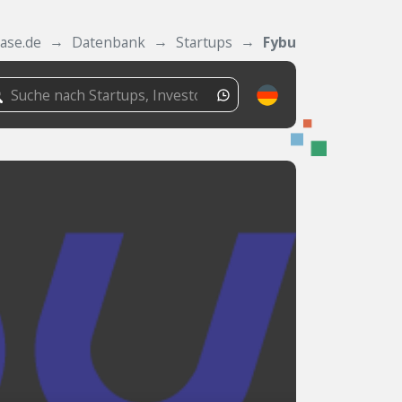
ase.de
Datenbank
Startups
Fybu