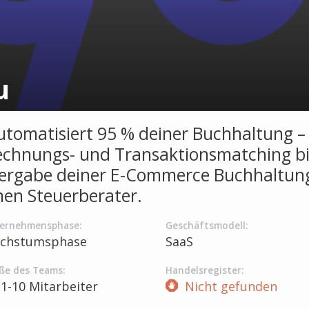
u
utomatisiert 95 % deiner Buchhaltung –
chnungs- und Transaktionsmatching bi
ergabe deiner E-Commerce Buchhaltun
nen Steuerberater.
ernehmensphase:
Geschäftsmodell:
chstumsphase
SaaS
ße des Teams:
Handelsregister:
1-10 Mitarbeiter
Nicht gefunden