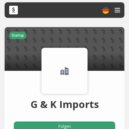
Startup
G & K Imports
Folgen