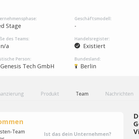
ernehmensphase:
Geschäftsmodell:
ed Stage
-
ße des Teams:
Handelsregister:
n/a
Existiert
stische Person:
Bundesland:
Genesis Tech GmbH
Berlin
nanzierung
Produkt
Team
Nachrichten
D
rnommen
G
V
lysten-Team
Ist das dein Unternehmen?
es