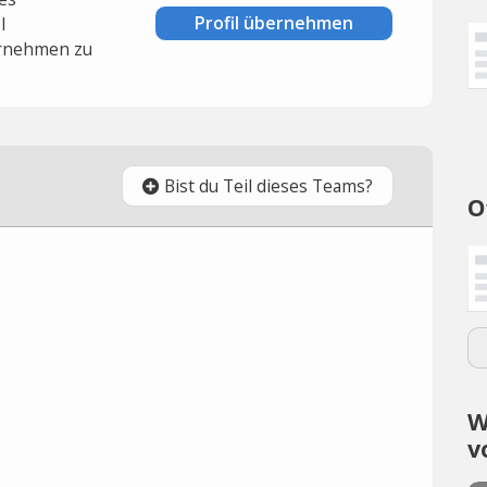
Profil übernehmen
l
rnehmen zu
Bist du Teil dieses Teams?
O
W
v