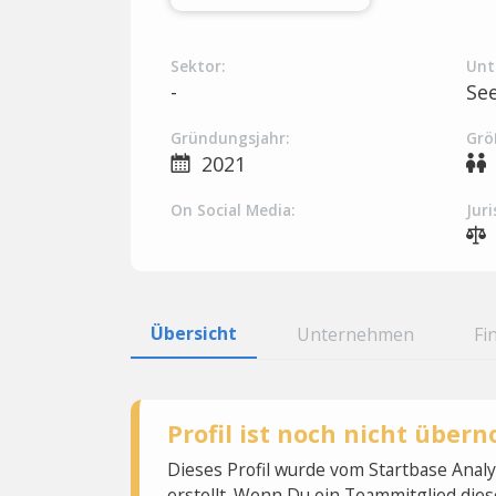
Sektor:
Unt
-
Se
Gründungsjahr:
Grö
2021
On Social Media:
Juri
Übersicht
Unternehmen
Fi
Profil ist noch nicht übe
Dieses Profil wurde vom Startbase Ana
erstellt. Wenn Du ein Teammitglied dies