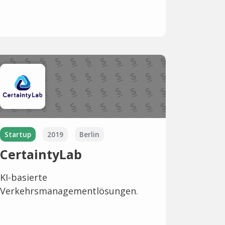
Startup
2019
Berlin
CertaintyLab
KI-basierte
Verkehrsmanagementlösungen.