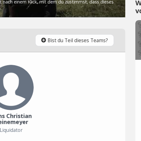
W
v
Bist du Teil dieses Teams?
s Christian
einemeyer
Liquidator