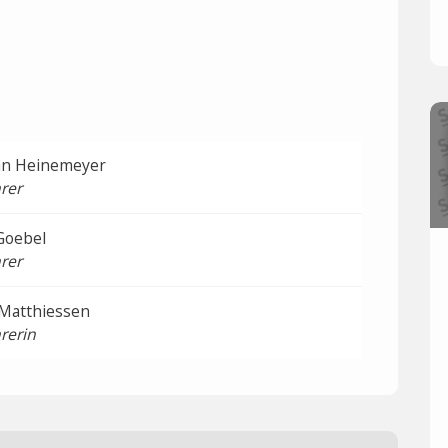
an Heinemeyer
rer
Goebel
rer
 Matthiessen
rerin