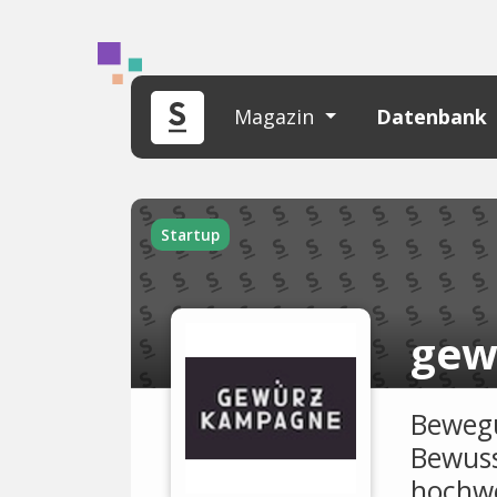
Magazin
Datenbank
Startup
gew
Beweg
Bewuss
hochwe