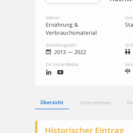
Sektor:
Unt
Ernährung &
St
Verbrauchsmaterial
Gründungsjahr:
Grö
2013 — 2022
On Social Media:
Juri
Übersicht
Unternehmen
Fi
Historischer Eintrag