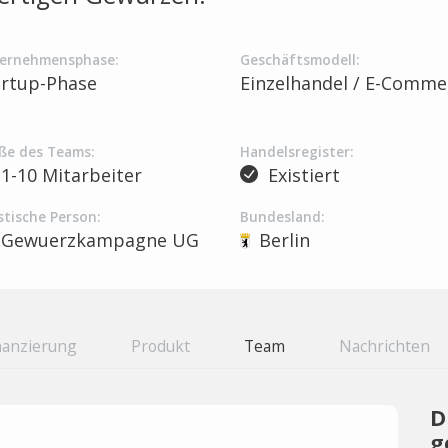
ernehmensphase:
Geschäftsmodell:
artup-Phase
Einzelhandel / E-Comme
ße des Teams:
Handelsregister:
1-10 Mitarbeiter
Existiert
stische Person:
Bundesland:
Gewuerzkampagne UG
Berlin
nanzierung
Produkt
Team
Nachrichten
D
g