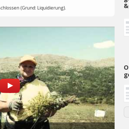
&
hlossen (Grund: Liquidierung).
O
g