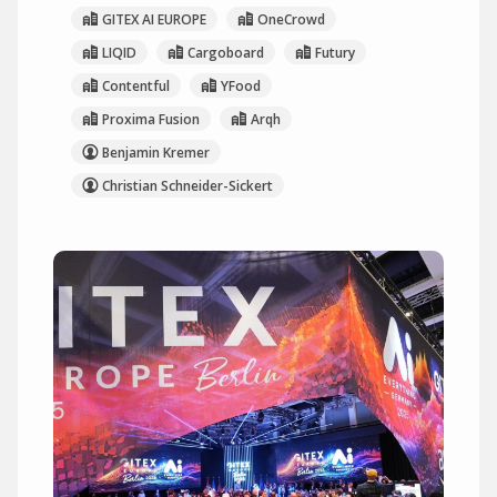
GITEX AI EUROPE
OneCrowd
LIQID
Cargoboard
Futury
Contentful
YFood
Proxima Fusion
Arqh
Benjamin Kremer
Christian Schneider-Sickert