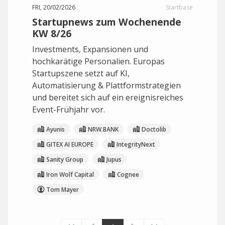
FRI, 20/02/2026
Startbase
Startupnews zum Wochenende
KW 8/26
Investments, Expansionen und
hochkarätige Personalien. Europas
Startupszene setzt auf KI,
Automatisierung & Plattformstrategien
und bereitet sich auf ein ereignisreiches
Event-Frühjahr vor.
Ayunis
NRW.BANK
Doctolib
GITEX AI EUROPE
IntegrityNext
Sanity Group
Jupus
Iron Wolf Capital
Cognee
Tom Mayer