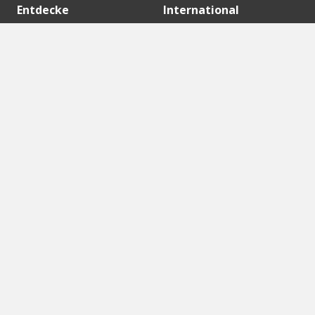
Entdecke
International
Startups
English Version
Investoren
German Version
Konzerne
Need a break?
Acceleratoren
Fitnesskit
Initiativen
Bubble Shooter
Digitale Hubs
Workspaces
Events
Unsere Partner