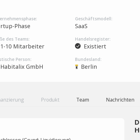
ernehmensphase:
Geschäftsmodell:
artup-Phase
SaaS
ße des Teams:
Handelsregister:
1-10 Mitarbeiter
Existiert
stische Person:
Bundesland:
Habitalix GmbH
Berlin
nanzierung
Produkt
Team
Nachrichten
D
H
hlossen (Grund: Liquidierung).