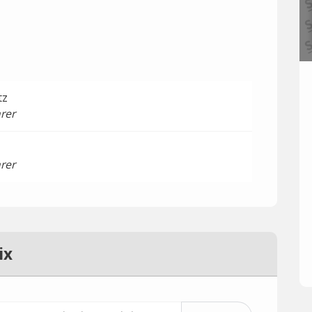
tz
rer
rer
ix