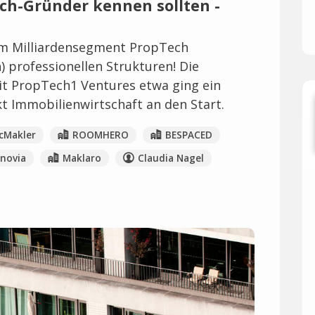
ech-Gründer kennen sollten -
 im Milliardensegment PropTech
 professionellen Strukturen! Die
Mit PropTech1 Ventures etwa ging ein
 Immobilienwirtschaft an den Start.
cMakler
ROOMHERO
BESPACED
novia
Maklaro
Claudia Nagel