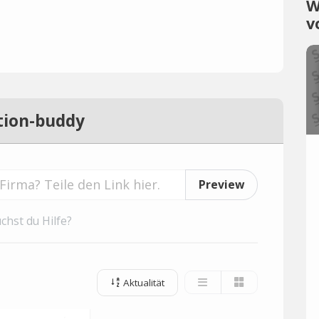
W
v
tion-buddy
Preview
chst du Hilfe?
Aktualität