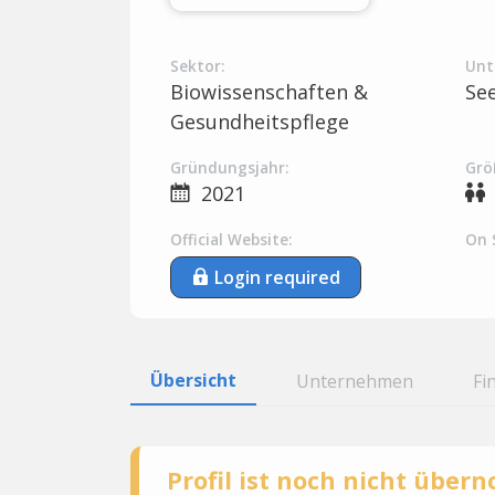
Sektor:
Unt
Biowissenschaften &
Se
Gesundheitspflege
Gründungsjahr:
Grö
2021
Official Website:
On 
Login required
Übersicht
Unternehmen
Fi
Profil ist noch nicht übe