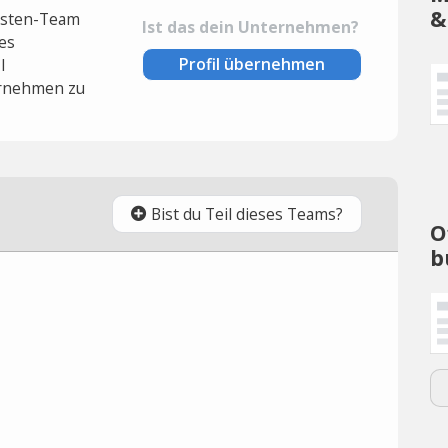
&
lysten-Team
Ist das dein Unternehmen?
es
Profil übernehmen
l
rnehmen zu
Bist du Teil dieses Teams?
O
b