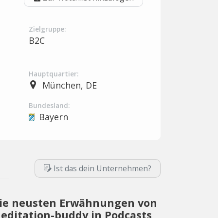
Zielgruppe:
B2C
Hauptquartier:
München, DE
Bundesland:
Bayern
Ist das dein Unternehmen?
ie neusten Erwähnungen von
editation-buddy in Podcasts