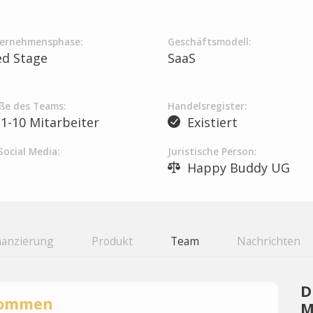
ernehmensphase:
Geschäftsmodell:
ed Stage
SaaS
ße des Teams:
Handelsregister:
1-10 Mitarbeiter
Existiert
Social Media:
Juristische Person:
Happy Buddy UG
nanzierung
Produkt
Team
Nachrichten
D
rnommen
M