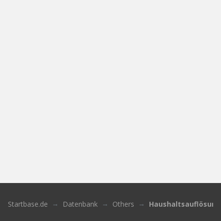
Startbase.de
Datenbank
Others
Haushaltsauflösung 