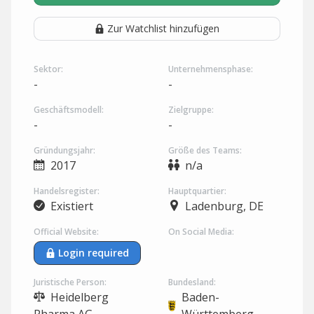
Zur Watchlist hinzufügen
Sektor:
Unternehmensphase:
-
-
Geschäftsmodell:
Zielgruppe:
-
-
Gründungsjahr:
Größe des Teams:
2017
n/a
Handelsregister:
Hauptquartier:
Existiert
Ladenburg, DE
Official Website:
On Social Media:
Login required
Juristische Person:
Bundesland:
Heidelberg
Baden-