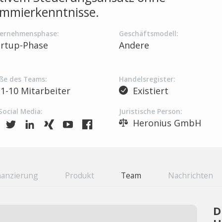
mmierkenntnisse.
ernehmensphase:
Geschäftsmodell:
artup-Phase
Andere
ße des Teams:
Handelsregister:
1-10 Mitarbeiter
Existiert
Social Media:
Juristische Person:
Heronius GmbH
nanzierung
Produkt
Team
Nachrichten
D