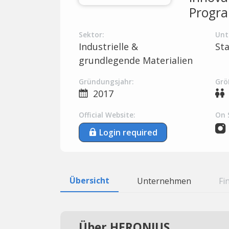
Progra
Sektor:
Unt
Industrielle &
St
grundlegende Materialien
Gründungsjahr:
Grö
2017
Official Website:
On 
Login required
Übersicht
Unternehmen
Fi
Über HERONIUS