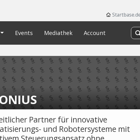
Startbase.d
Events
Mediathek
Account
ONIUS
itlicher Partner für innovative
tisierungs- und Robotersysteme mit
tivem Steuerungsansatz ohne