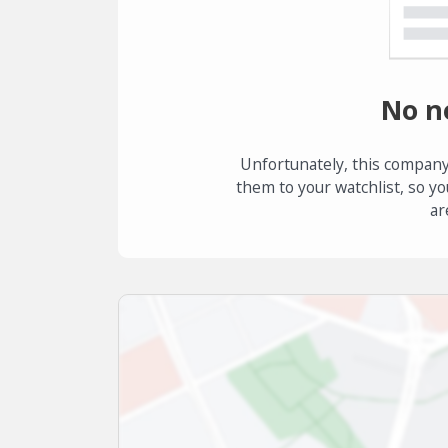
No n
Unfortunately, this company
them to your watchlist, so yo
ar