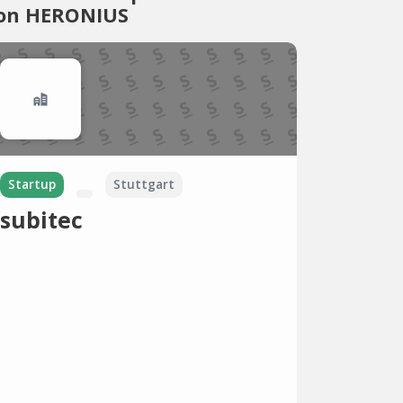
on HERONIUS
Startup
Stuttgart
subitec