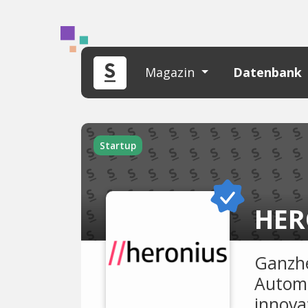
Magazin
Datenbank
Startup
HER
Ganzhe
Automa
innova