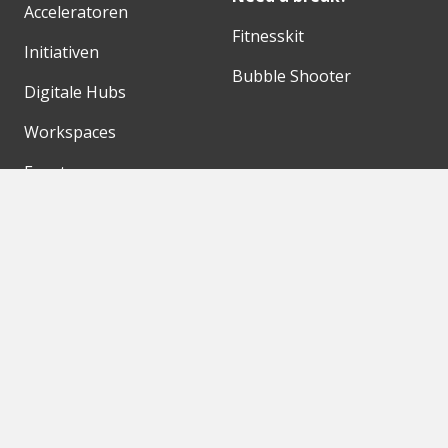
Acceleratoren
Fitnesskit
Initiativen
Bubble Shooter
Digitale Hubs
Workspaces
Events
Unsere Partner