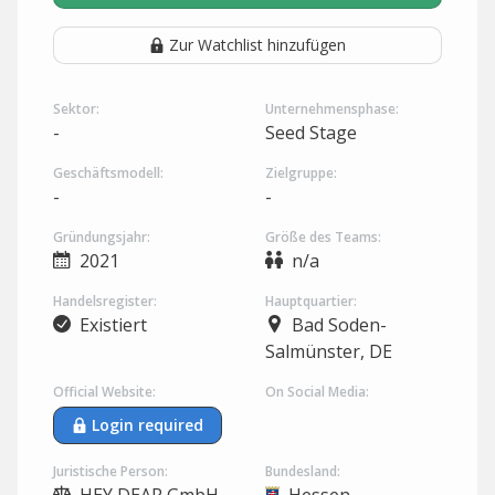
Zur Watchlist hinzufügen
Sektor:
Unternehmensphase:
-
Seed Stage
Geschäftsmodell:
Zielgruppe:
-
-
Gründungsjahr:
Größe des Teams:
2021
n/a
Handelsregister:
Hauptquartier:
Existiert
Bad Soden-
Salmünster, DE
Official Website:
On Social Media:
Login required
Juristische Person:
Bundesland: