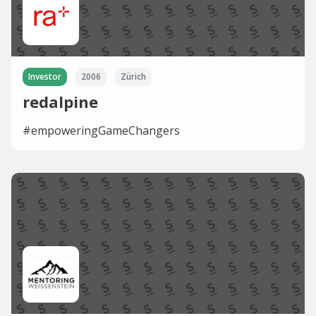
Investor
2006
Zürich
redalpine
#empoweringGameChangers