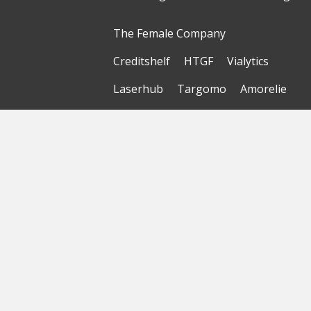
The Female Company
Creditshelf
HTGF
Vialytics
Laserhub
Targomo
Amorelie
Forto
Motor AI
© Startbase
GmbH 2026
Startseite
Sitemap
Geokarte
Datenschutzerklärung
Nutzungsbedingungen
Impressum
Haftungsausschluss