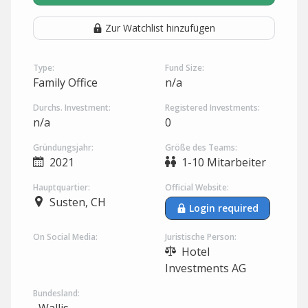
Zur Watchlist hinzufügen
Type:
Fund Size:
Family Office
n/a
Durchs. Investment:
Registered Investments:
n/a
0
Gründungsjahr:
Größe des Teams:
2021
1-10 Mitarbeiter
Hauptquartier:
Official Website:
Susten, CH
Login required
On Social Media:
Juristische Person:
Hotel
Investments AG
Bundesland: