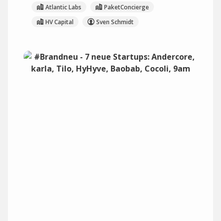
Atlantic Labs
PaketConcierge
HV Capital
Sven Schmidt