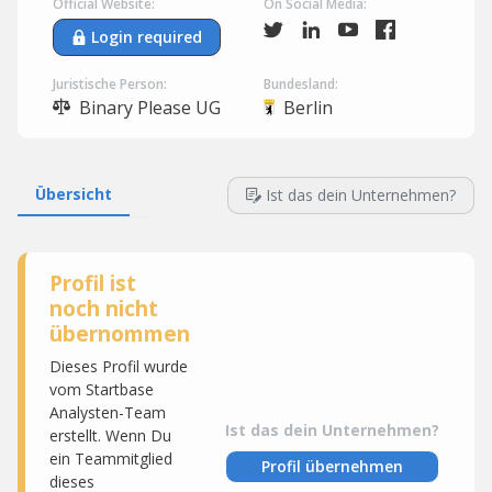
Official Website:
On Social Media:
Login required
Juristische Person:
Bundesland:
Binary Please UG
Berlin
Übersicht
Ist das dein Unternehmen?
Profil ist
noch nicht
übernommen
Dieses Profil wurde
vom Startbase
Analysten-Team
Ist das dein Unternehmen?
erstellt. Wenn Du
ein Teammitglied
Profil übernehmen
dieses