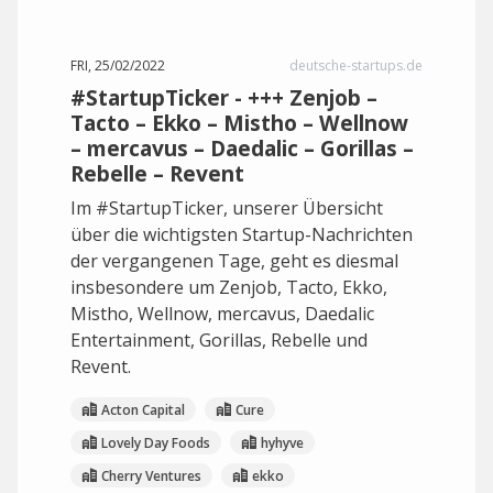
FRI, 25/02/2022
deutsche-startups.de
#StartupTicker - +++ Zenjob –
Tacto – Ekko – Mistho – Wellnow
– mercavus – Daedalic – Gorillas –
Rebelle – Revent
Im #StartupTicker, unserer Übersicht
über die wichtigsten Startup-Nachrichten
der vergangenen Tage, geht es diesmal
insbesondere um Zenjob, Tacto, Ekko,
Mistho, Wellnow, mercavus, Daedalic
Entertainment, Gorillas, Rebelle und
Revent.
Acton Capital
Cure
Lovely Day Foods
hyhyve
Cherry Ventures
ekko