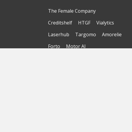
The Female Company
Creditshelf
HTGF
Vialytics
Laserhub
Targomo
Amorelie
Forto
Motor AI
© Startbase
GmbH 2026
Startseite
Sitemap
Geokarte
Datenschutzerklärung
Nutzungsbedingungen
Impressum
Haftungsausschluss