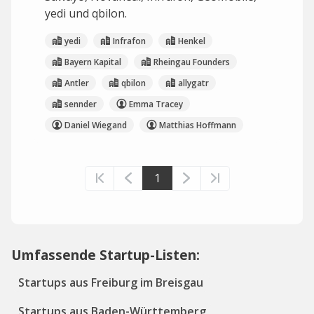
yedi und qbilon.
yedi
Infrafon
Henkel
Bayern Kapital
Rheingau Founders
Antler
qbilon
allygatr
sennder
Emma Tracey
Daniel Wiegand
Matthias Hoffmann
1
Umfassende Startup-Listen:
Startups aus Freiburg im Breisgau
Startups aus Baden-Württemberg