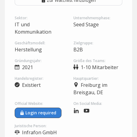
Zur Watchlist hinzufügen
Sektor:
Unternehmensphase:
IT und
Seed Stage
Kommunikation
Geschäftsmodell:
Zielgruppe:
Herstellung
B2B
Gründungsjahr:
Größe des Teams:
2021
1-10 Mitarbeiter
Handelsregister:
Hauptquartier:
Existiert
Freiburg im
Breisgau, DE
Official Website:
On Social Media:
Login required
Juristische Person:
Infrafon GmbH