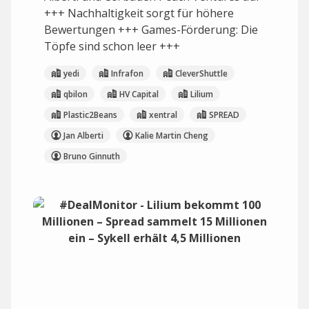
+++ Nachhaltigkeit sorgt für höhere
Bewertungen +++ Games-Förderung: Die
Töpfe sind schon leer +++
yedi
Infrafon
CleverShuttle
qbilon
HV Capital
Lilium
Plastic2Beans
xentral
SPREAD
Jan Alberti
Kalie Martin Cheng
Bruno Ginnuth