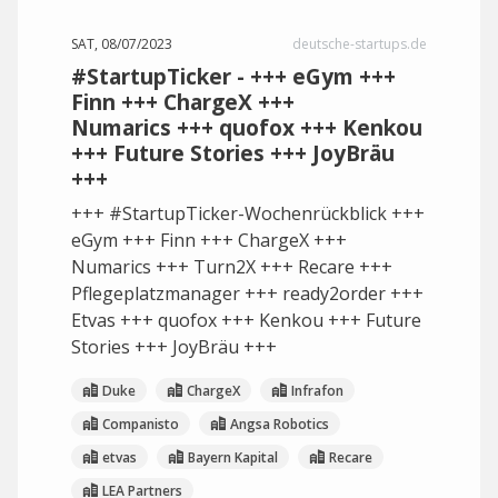
SAT, 08/07/2023
deutsche-startups.de
#StartupTicker - +++ eGym +++
Finn +++ ChargeX +++
Numarics +++ quofox +++ Kenkou
+++ Future Stories +++ JoyBräu
+++
+++ #StartupTicker-Wochenrückblick +++
eGym +++ Finn +++ ChargeX +++
Numarics +++ Turn2X +++ Recare +++
Pflegeplatzmanager +++ ready2order +++
Etvas +++ quofox +++ Kenkou +++ Future
Stories +++ JoyBräu +++
Duke
ChargeX
Infrafon
Companisto
Angsa Robotics
etvas
Bayern Kapital
Recare
LEA Partners