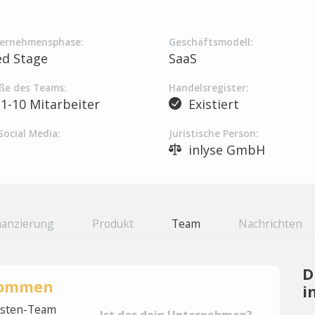
ernehmensphase:
Geschäftsmodell:
ed Stage
SaaS
ße des Teams:
Handelsregister:
1-10 Mitarbeiter
Existiert
Social Media:
Juristische Person:
inlyse GmbH
nanzierung
Produkt
Team
Nachrichten
D
rnommen
i
lysten-Team
Ist das dein Unternehmen?