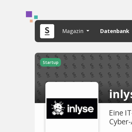
Magazin
Datenbank
Startup
inly
Eine I
Cyber-A