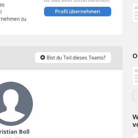
es
Profil übernehmen
l
rnehmen zu
O
Bist du Teil dieses Teams?
W
v
ristian Boll