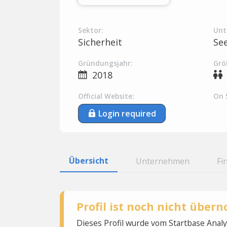
Sektor:
Unt
Sicherheit
Se
Gründungsjahr:
Grö
2018
Official Website:
On 
Login required
Übersicht
Unternehmen
Fi
Profil ist noch nicht übe
Dieses Profil wurde vom Startbase Ana