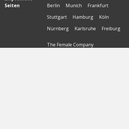
Seiten
Berlin
Munich
Frankfurt
Stuttgart
Hamburg
Köln
Nürnberg
Karlsruhe
Freiburg
The Female Company
Creditshelf
HTGF
Vialytics
Laserhub
Targomo
Amorelie
Forto
Motor AI
© Startbase
GmbH 2026
Startseite
Sitemap
Geokarte