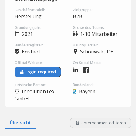
Geschäftsmodell:
Zielgruppe:
Herstellung
B2B
Gründungsjahr:
Größe des Teams:
2021
1-10 Mitarbeiter
Handelsregister:
Hauptquartier:
Existiert
Schönwald, DE
Official Website:
On Social Media:
Login required
Juristische Person:
Bundesland:
InnolutionTex
Bayern
GmbH
Übersicht
Unternehmen editieren