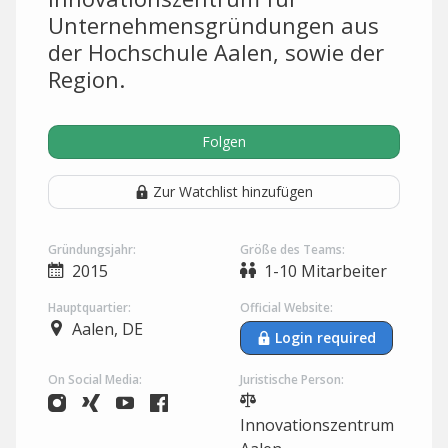
Unternehmensgründungen aus
der Hochschule Aalen, sowie der
Region.
Folgen
Zur Watchlist hinzufügen
Gründungsjahr:
Größe des Teams:
2015
1-10 Mitarbeiter
Hauptquartier:
Official Website:
Aalen, DE
Login required
On Social Media:
Juristische Person:
Innovationszentrum