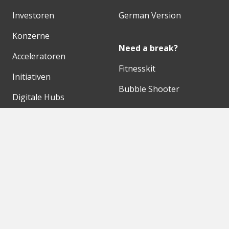
Investoren
German Version
Konzerne
Need a break?
Acceleratoren
Fitnesskit
Initiativen
Bubble Shooter
Digitale Hubs
Workspaces
Events
Unsere Partner