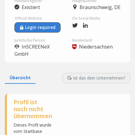
Handelsregister:
Hauptquartier:
Existiert
Braunschweig, DE
Official Website:
On Social Media:
Login required
Juristische Person:
Bundesland:
InSCREENeX
Niedersachsen
GmbH
Übersicht
Ist das dein Unternehmen?
Profil ist
noch nicht
übernommen
Dieses Profil wurde
vom Startbase