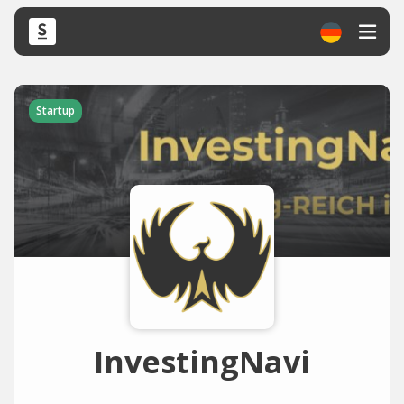
Startup
InvestingNavi