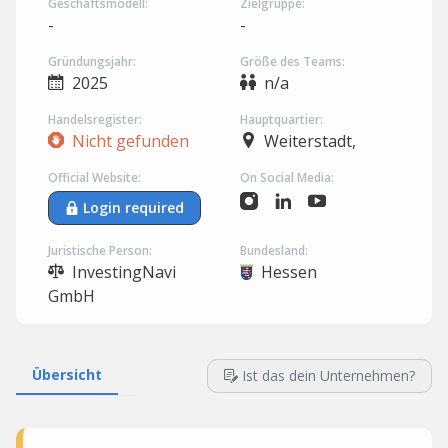
Geschäftsmodell:
Zielgruppe:
-
-
Gründungsjahr:
Größe des Teams:
2025
n/a
Handelsregister:
Hauptquartier:
Nicht gefunden
Weiterstadt,
Official Website:
On Social Media:
Login required
Juristische Person:
Bundesland:
InvestingNavi
Hessen
GmbH
Übersicht
Ist das dein Unternehmen?