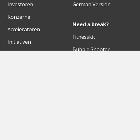
Investoren
German Version
Konzerne
Need a break?
Acceleratoren
Fitnesskit
Initiativen
Bubble Shooter
Digitale Hubs
Workspaces
Events
Unsere Partner