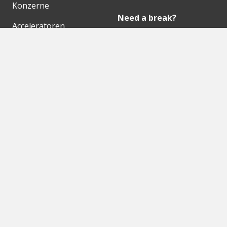
Konzerne
Need a break?
Acceleratoren
Fitnesskit
Initiativen
Bubble Shooter
Digitale Hubs
Workspaces
Events
Unsere Partner