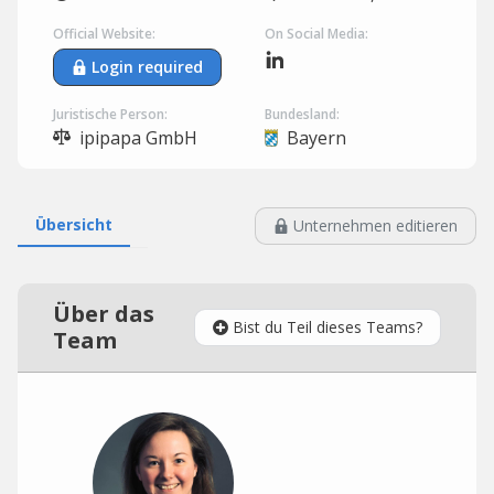
Official Website:
On Social Media:
Login required
Juristische Person:
Bundesland:
ipipapa GmbH
Bayern
Übersicht
Unternehmen editieren
Über das
Bist du Teil dieses Teams?
Team