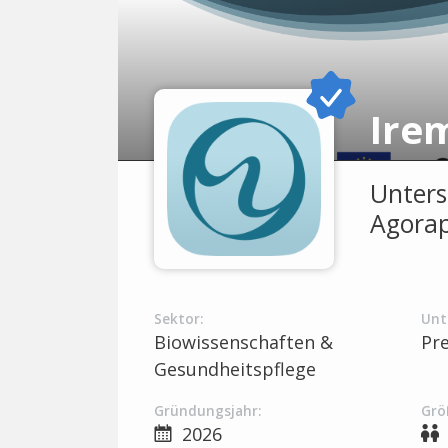
Ire
Unters
Agoraph
Sektor:
Unt
Biowissenschaften &
Pr
Gesundheitspflege
Gründungsjahr:
Grö
2026