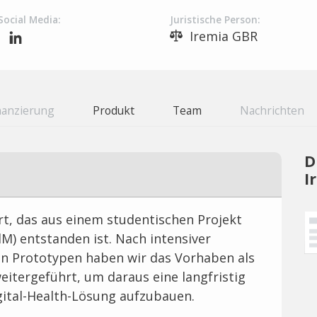
Social Media:
Juristische Person:
Iremia GBR
nanzierung
Produkt
Team
Nachrichten
D
I
art, das aus einem studentischen Projekt
M) entstanden ist. Nach intensiver
en Prototypen haben wir das Vorhaben als
tergeführt, um daraus eine langfristig
gital-Health-Lösung aufzubauen.