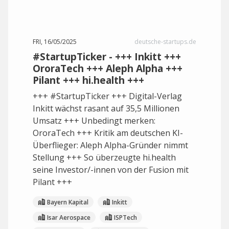
FRI, 16/05/2025
deutsche-startups.de
#StartupTicker - +++ Inkitt +++
OroraTech +++ Aleph Alpha +++
Pilant +++ hi.health +++
+++ #StartupTicker +++ Digital-Verlag
Inkitt wächst rasant auf 35,5 Millionen
Umsatz +++ Unbedingt merken:
OroraTech +++ Kritik am deutschen KI-
Überflieger: Aleph Alpha-Gründer nimmt
Stellung +++ So überzeugte hi.health
seine Investor/-innen von der Fusion mit
Pilant +++
Bayern Kapital
Inkitt
Isar Aerospace
ISPTech