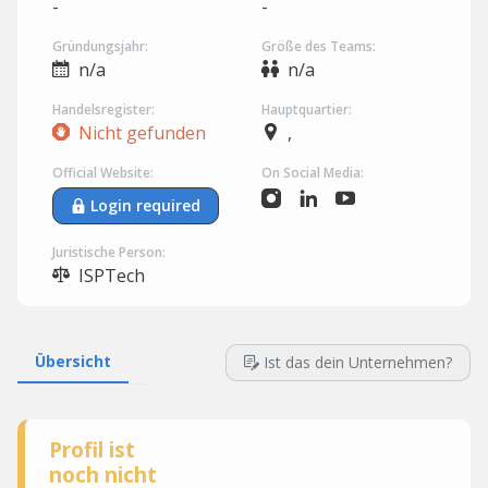
-
-
Gründungsjahr:
Größe des Teams:
n/a
n/a
Handelsregister:
Hauptquartier:
Nicht gefunden
,
Official Website:
On Social Media:
Login required
Juristische Person:
ISPTech
Übersicht
Ist das dein Unternehmen?
Profil ist
noch nicht