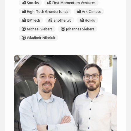
Snocks
First Momentum Ventures
High-Tech Gründerfonds
Ark Climate
ISPTech
another.vc
Holidu
Michael Siebers
Johannes Siebers
Wladimir Nikoluk