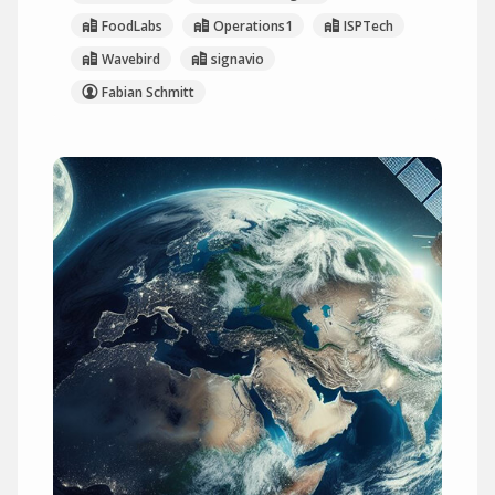
FoodLabs
Operations1
ISPTech
Wavebird
signavio
Fabian Schmitt