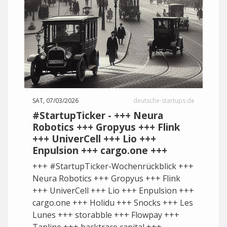
SAT, 07/03/2026
deutsche-startups.de
#StartupTicker - +++ Neura
Robotics +++ Gropyus +++ Flink
+++ UniverCell +++ Lio +++
Enpulsion +++ cargo.one +++
+++ #StartupTicker-Wochenrückblick +++
Neura Robotics +++ Gropyus +++ Flink
+++ UniverCell +++ Lio +++ Enpulsion +++
cargo.one +++ Holidu +++ Snocks +++ Les
Lunes +++ storabble +++ Flowpay +++