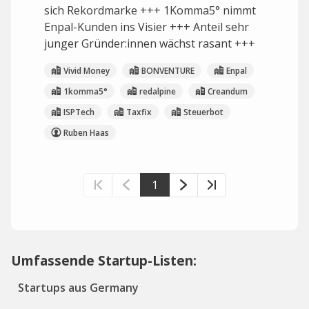
sich Rekordmarke +++ 1Komma5° nimmt
Enpal-Kunden ins Visier +++ Anteil sehr
junger Gründer:innen wächst rasant +++
Vivid Money
BONVENTURE
Enpal
1komma5°
redalpine
Creandum
ISPTech
Taxfix
Steuerbot
Ruben Haas
1
Umfassende Startup-Listen:
Startups aus Germany