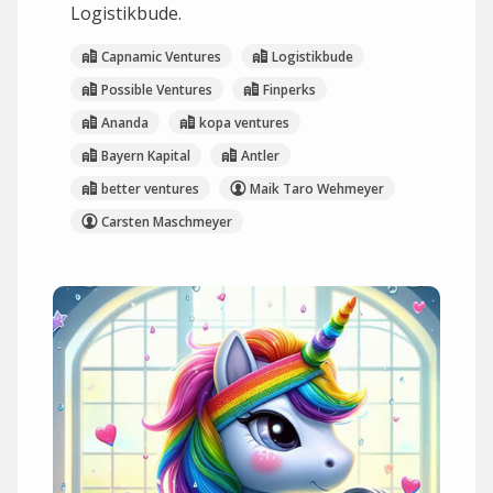
Logistikbude.
Capnamic Ventures
Logistikbude
Possible Ventures
Finperks
Ananda
kopa ventures
Bayern Kapital
Antler
better ventures
Maik Taro Wehmeyer
Carsten Maschmeyer