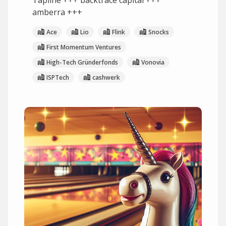
Tapline +++ backtrace capital +++
amberra +++
Ace
Lio
Flink
Snocks
First Momentum Ventures
High-Tech Gründerfonds
Vonovia
ISPTech
cashwerk