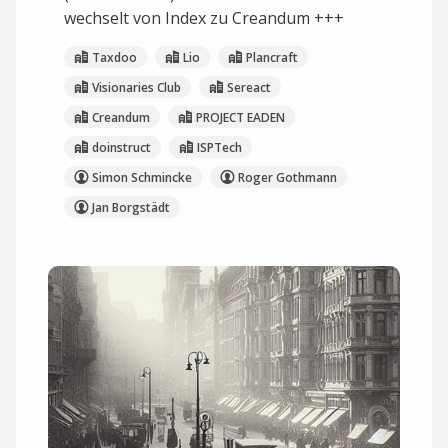
wechselt von Index zu Creandum +++
Taxdoo
Lio
Plancraft
Visionaries Club
Sereact
Creandum
PROJECT EADEN
doinstruct
ISPTech
Simon Schmincke
Roger Gothmann
Jan Borgstädt