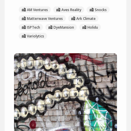
AM Ventures
Aves Reality
Snocks
Matterwave Ventures
Ark Climate
ISPTech
DyeMansion
Holidu
Variolytics