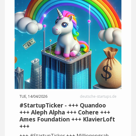
TUE, 14/04/2026
deutsche-startups.de
#StartupTicker - +++ Quandoo
+++ Aleph Alpha +++ Cohere +++
Ames Foundation +++ KlavierLoft
+++
+++ #StartupTicker +++ Millionengrab