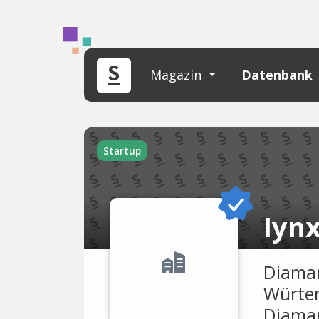
Magazin
Datenbank
Startup
Iynx
Diaman
Würtem
Diaman