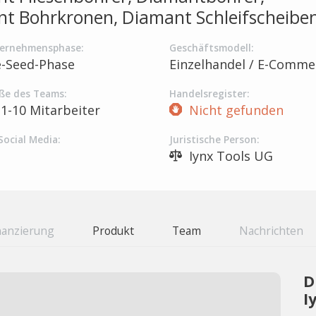
t Bohrkronen, Diamant Schleifscheiben
ernehmensphase:
Geschäftsmodell:
e-Seed-Phase
Einzelhandel / E-Comme
ße des Teams:
Handelsregister:
1-10 Mitarbeiter
Nicht gefunden
Social Media:
Juristische Person:
Iynx Tools UG
nanzierung
Produkt
Team
Nachrichten
D
I