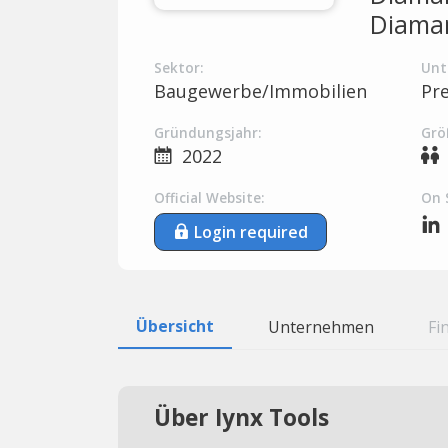
Diaman
Sektor:
Unt
Baugewerbe/Immobilien
Pr
Gründungsjahr:
Grö
2022
Official Website:
On 
Login required
Übersicht
Unternehmen
Fi
Über Iynx Tools