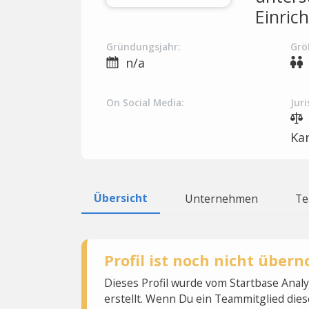
Einric
Gründungsjahr:
Grö
n/a
On Social Media:
Juri
Ka
Übersicht
Unternehmen
T
Profil ist noch nicht übe
Dieses Profil wurde vom Startbase Ana
erstellt. Wenn Du ein Teammitglied dies