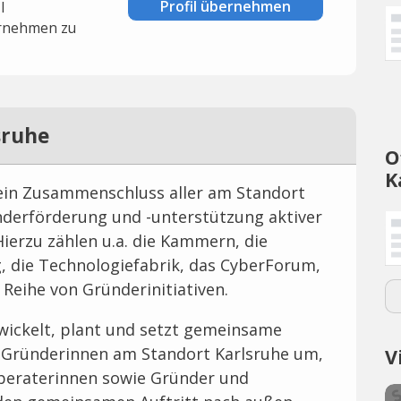
Profil übernehmen
l
rnehmen zu
sruhe
O
K
t ein Zusammenschluss aller am Standort
nderförderung und -unterstützung aktiver
Hierzu zählen u.a. die Kammern, die
 die Technologiefabrik, das CyberForum,
 Reihe von Gründerinitiativen.
twickelt, plant und setzt gemeinsame
 Gründerinnen am Standort Karlsruhe um,
V
beraterinnen sowie Gründer und