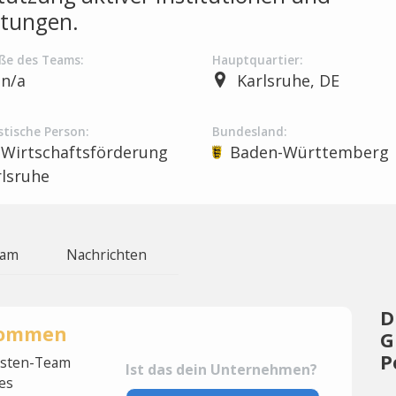
htungen.
ße des Teams:
Hauptquartier:
n/a
Karlsruhe, DE
stische Person:
Bundesland:
Wirtschaftsförderung
Baden-Württemberg
rlsruhe
eam
Nachrichten
D
rnommen
G
P
lysten-Team
Ist das dein Unternehmen?
es