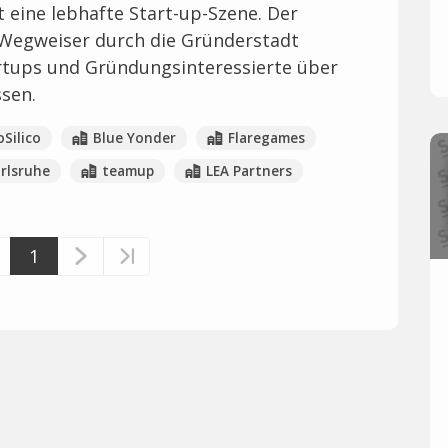
eine lebhafte Start-up-Szene. Der
n Wegweiser durch die Gründerstadt
tartups und Gründungsinteressierte über
sen.
Silico
Blue Yonder
Flaregames
arlsruhe
teamup
LEA Partners
1