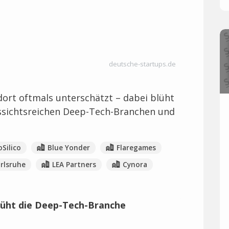
deutsche-startups.de
dort oftmals unterschätzt – dabei blüht
aussichtsreichen Deep-Tech-Branchen und
Silico
Blue Yonder
Flaregames
arlsruhe
LEA Partners
Cynora