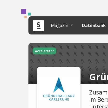
Magazin
Datenbank
Accelerator
Grü
Zusamm
im Ber
unters