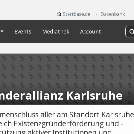
Startbase.de
Datenbank
Events
Mediathek
Account
nderallianz Karlsruhe
enschluss aller am Standort Karlsruhe
eich Existenzgründerförderung und -
tützung aktiver Institutionen und