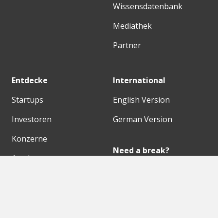
Wissensdatenbank
Mediathek
Partner
Entdecke
International
Startups
English Version
Investoren
German Version
Konzerne
Need a break?
Acceleratoren
Fitnesskit
Initiativen
Bubble Shooter
Digitale Hubs
Workspaces