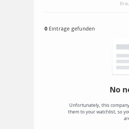
Brau
0
Einträge gefunden
No n
Unfortunately, this company
them to your watchlist, so yo
ar