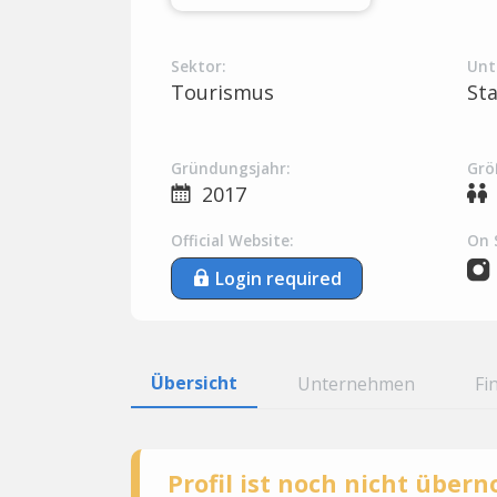
Sektor:
Unt
Tourismus
St
Gründungsjahr:
Grö
2017
Official Website:
On 
Login required
Übersicht
Unternehmen
Fi
Profil ist noch nicht übe