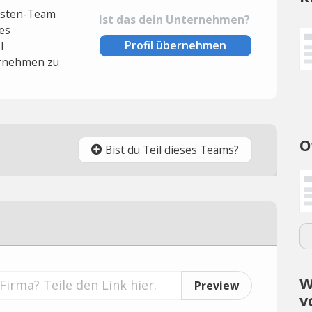
lysten-Team
Ist das dein Unternehmen?
es
Profil übernehmen
l
rnehmen zu
O
Bist du Teil dieses Teams?
W
Preview
v