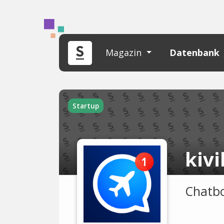
Magazin
Datenbank
Startup
kivi
Chatbo