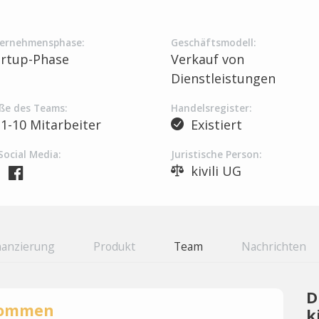
ernehmensphase:
Geschäftsmodell:
artup-Phase
Verkauf von
Dienstleistungen
ße des Teams:
Handelsregister:
1-10 Mitarbeiter
Existiert
Social Media:
Juristische Person:
kivili UG
nanzierung
Produkt
Team
Nachrichten
D
rnommen
k