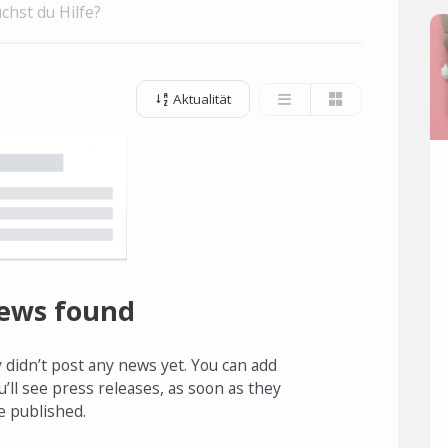
chst du Hilfe?
Aktualität
ews found
 didn’t post any news yet. You can add
u’ll see press releases, as soon as they
e published.