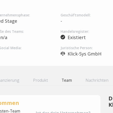
ernehmensphase:
Geschäftsmodell:
ed Stage
-
ße des Teams:
Handelsregister:
n/a
Existiert
Social Media:
Juristische Person:
Klick-Sys GmbH
nanzierung
Produkt
Team
Nachrichten
D
rnommen
K
lysten-Team
Ist das dein Unternehmen?