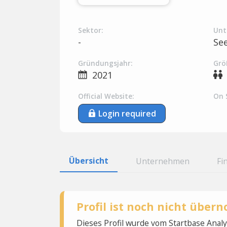
Sektor:
Unt
-
Se
Gründungsjahr:
Grö
2021
Official Website:
On 
Login required
Übersicht
Unternehmen
Fi
Profil ist noch nicht übe
Dieses Profil wurde vom Startbase Ana