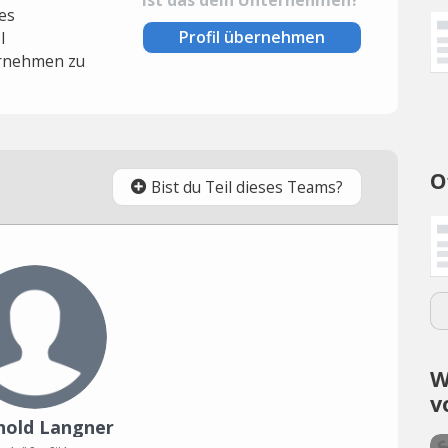
es
Profil übernehmen
l
rnehmen zu
O
Bist du Teil dieses Teams?
W
v
hold Langner