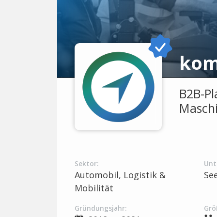
kom
B2B-Pl
Masch
Sektor:
Unt
Automobil, Logistik &
Se
Mobilität
Gründungsjahr:
Grö