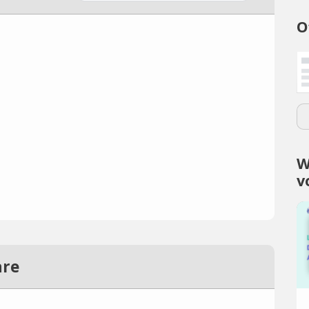
O
W
v
are