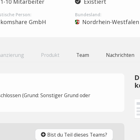
1-10 Mitarbeiter
Existiert
stische Person:
Bundesland:
komshare GmbH
Nordrhein-Westfalen
nanzierung
Produkt
Team
Nachrichten
D
k
hlossen (Grund: Sonstiger Grund oder
Bist du Teil dieses Teams?