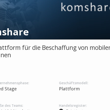
share
attform für die Beschaffung von mobile
inen
ernehmensphase:
Geschäftsmodell:
ed Stage
Plattform
ße des Teams:
Handelsregister: