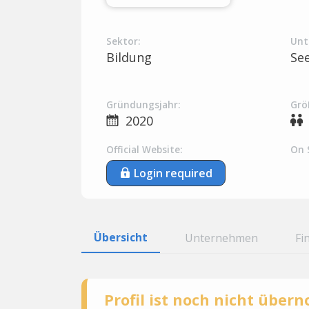
Sektor:
Unt
Bildung
Se
Gründungsjahr:
Grö
2020
Official Website:
On 
Login required
Übersicht
Unternehmen
Fi
Profil ist noch nicht übe