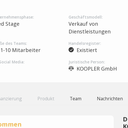
ernehmensphase:
Geschäftsmodell:
ed Stage
Verkauf von
Dienstleistungen
ße des Teams:
Handelsregister:
1-10 Mitarbeiter
Existiert
Social Media:
Juristische Person:
KOOPLER GmbH
nanzierung
Produkt
Team
Nachrichten
D
rnommen
K