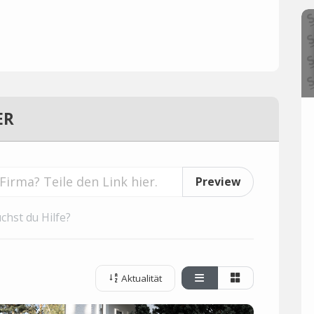
ER
Preview
chst du Hilfe?
Aktualität